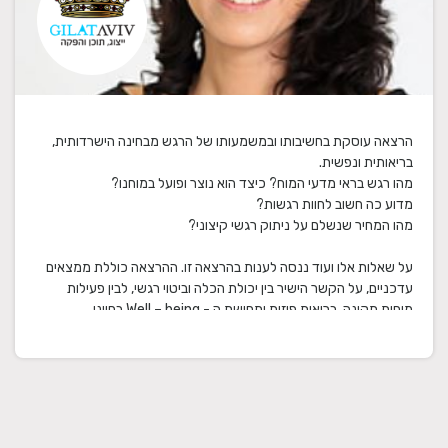
הרצאה עוסקת בחשיבותו ובמשמעותו של הרגש מבחינה הישרדותית,
על שאלות אלו ועוד ננסה לענות בהרצאה זו. ההרצאה כוללת ממצאים
עדכניים, על הקשר הישיר בין יכולת הכלה וביטוי רגשי, לבין פעילות
מוחית תקינה, בריאות פיזית ותחושת ה - Well – being בחיינו.
ההרצאות, שפיתחה קרן, עוסקים בתפקידי הרגשות שלנו וכוללים הצגה
והסבר על מבני המוח השונים שאחראים על רגשות, על פגיעות במבנים
אלו, על מנגנון ההדחקה במוח ועוד. בנוסף, קיים דגש על חשיבות
הנגישות אל העולם הרגשי ועל הצורך ה"בוער" שלנו להרגיש.מהו ה"מוח
הרגיש" – הצגת המערכת הלימבית - המבנים המוחיים האחראים על
יכולתנו להרגיש רגשות שונים. עוד לא אבדה תקוותנו – הפלסטיות