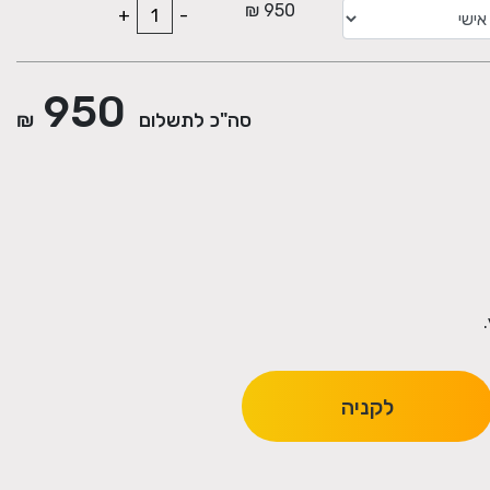
950 ₪
+
-
950
סה"כ לתשלום
₪
לקניה