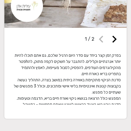
chevron_left
chevron_right
1
/
2
בפרק זמן קצר ביחד עם סדר היום הרגיל שלכם, גם אתם תוכלו להיות
יותר אנרגתיים וקלילים. להתגבר על חשקים לקפה מתוק, להhפטר
מהקילוגרמים העודפים, להפסיק לסבול מעייפות, לאמץ ולהתמיד
סדנת הניקוי מתקיימת באווירה ביתית במושב בצרה, התהליך נעשה
בקבוצות קטנות ואינטימיות בליווי אישי ומתכונים, וכולל 3 מפגשים של
סדנת ניקוי היא הצעד הראשון לשינוי שאתם מחפשים - במשקל,
בנפיחות, בריכוז ובתחושת הכבדות שהופכת לקלילות.