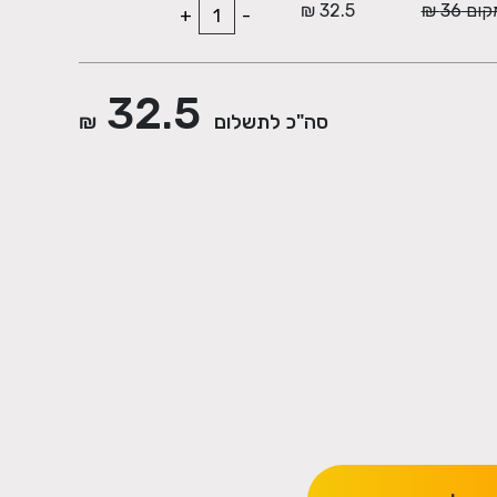
ם 36 ₪
32.5 ₪
+
-
32.5
סה"כ לתשלום
₪