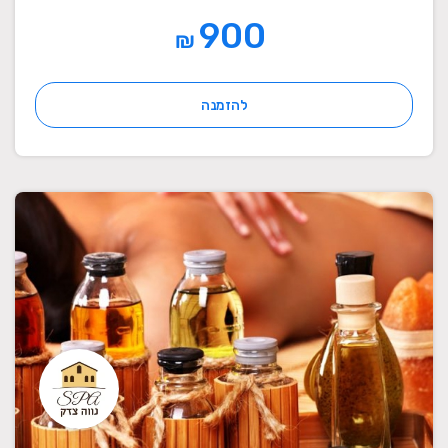
900
₪
להזמנה