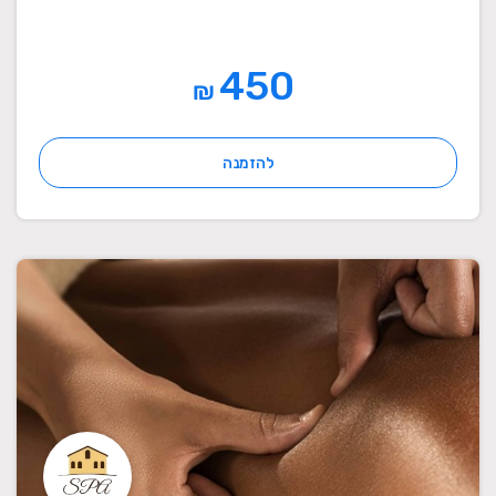
450
₪
להזמנה