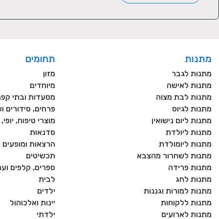
*ערכה כוללת כוכב אחד
מתנות
תחומים
מתנות לגבר
מזון
מתנות לאישה
מיוחדים
מתנות לבת מצוה
מסעדות ובתי קפה
מתנות לגיוס
פרחים, סידורים וע
מתנות ליום נישואין
מוצרי טיפוח, יופי
מתנות ליולדת
סדנאות
מתנות ליומולדת
הרצאות ומופעים
מתנות לשחרור מהצבא
תכשיטים
מתנות פרידה
ספרים, קלפים וע
מתנות לחג
לבית
מתנות למורות וגננות
ילדים
מתנות ללקוחות
יינות ואלכוהול
מתנות לארועים
ילדתי