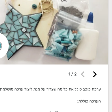
chevron_left
chevron_right
1
/
2