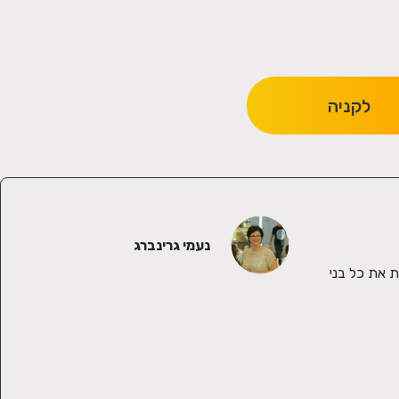
לקניה
נעמי גרינברג
שמי נעמי גרינברג והאהבה הכי גדולה שלי (חוץ מהמשפחה כמובן) היא פסיפס. אני חיה ונושמת פסיפס. בתשוקה תמידית לעשייה, אני סוחפת את כל בני 