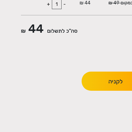
מקום 49 ₪
44 ₪
+
-
44
סה"כ לתשלום
₪
לקניה