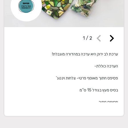
chevron_left
chevron_right
1
/
2