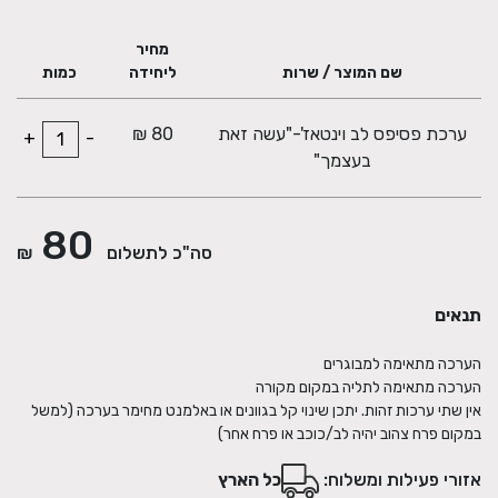
מחיר
שם המוצר / שרות
ליחידה
כמות
ערכת פסיפס לב וינטאז'-"עשה זאת
80 ₪
+
-
בעצמך"
80
*בערכה זו כל ערכה מעט שונה מכיוון שכל ערכה מורכבת מכוסות
סה"כ לתשלום
₪
ייחדויות
תנאים
אין שתי ערכות זהות. יתכן שינוי קל בגוונים או באלמנט מחימר בערכה (למשל
במקום פרח צהוב יהיה לב/כוכב או פרח אחר)
אזורי פעילות ומשלוח:
כל הארץ