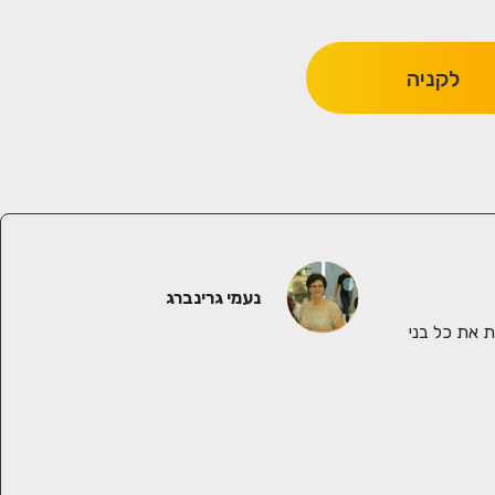
לקניה
נעמי גרינברג
שמי נעמי גרינברג והאהבה הכי גדולה שלי (חוץ מהמשפחה כמובן) היא פסיפס. אני חיה ונושמת פסיפס. בתשוקה תמידית לעשייה, אני סוחפת את כל בני 