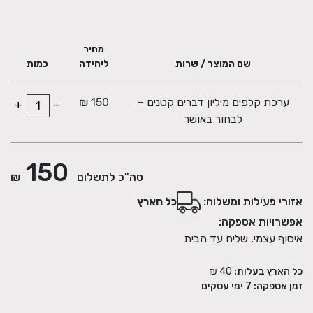
על כל ערכה שתרכשו תקבלו מתנה - מחברת מעוצבת 80 דף ובה
מחיר
תוכלו לנהל יומן, לכתוב את היעדים שתרצו להשיג או לכתוב הוקרות
שם המוצר / שרות
ליחידה
כמות
לטוב בחייכם.
ערכת קלפים מיליון דברים קטנים –
150 ₪
+
-
לבחור באושר
150
סה"כ לתשלום
₪
אזורי פעילות ומשלוח:
כל הארץ
אפשרויות אספקה:
איסוף עצמי, שליח עד הבית
כל הארץ בעלות:
40 ₪
זמן אספקה:
7
ימי עסקים