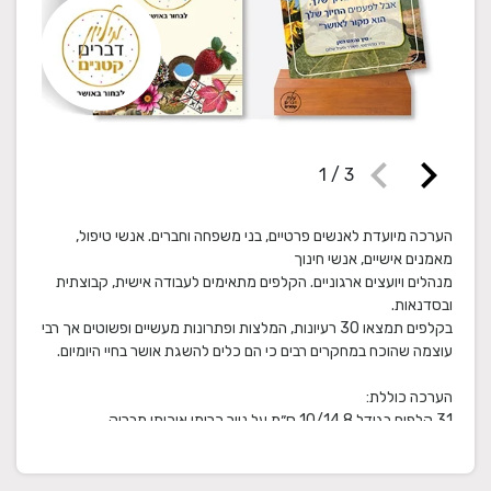
chevron_left
chevron_right
1
/
3
הערכה מיועדת לאנשים פרטיים, בני משפחה וחברים. אנשי טיפול,
מנהלים ויועצים ארגוניים. הקלפים מתאימים לעבודה אישית, קבוצתית
בקלפים תמצאו 30 רעיונות, המלצות ופתרונות מעשיים ופשוטים אך רבי
סטנד עץ להעמדת קלף על שולחן הכתיבה, על שולחן הקפה בסלון
ברושור ובו המלצות לשימוש בקלפים וקופסא ומכסה איכותיים, מהודרים