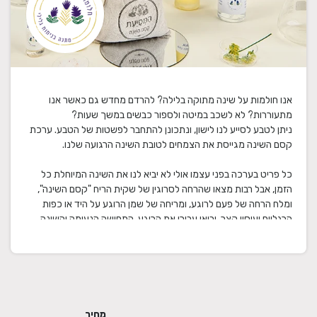
אנו חולמות על שינה מתוקה בלילה? להרדם מחדש גם כאשר אנו
ניתן לטבע לסייע לנו לישון, ונתכונן להתחבר לפשטות של הטבע. ערכת
כל פריט בערכה בפני עצמו אולי לא יביא לנו את השינה המיוחלת כל
הזמן, אבל רבות מצאו שהרחה לסרוגין של שקית הריח "קסם השינה",
ומלח הרחה של פעם לרוגע, ומריחה של שמן הרוגע על היד או כפות
הרגליים ועיסוי קצר, יביאו עבורן את הרוגע, התחושה הנעימה והשינה
המיוחלת. נוכל לבדוק מה בדיוק מתאים לנו. לפעמים שקית הריח "קסם
השינה" שאנו שמות מתחת לכרית מספיקה ואנו נרדמות בכיף. לפעמים,
במיוחד בזמנים של לחץ, עלינו קצת להרגע לפני שניחוחות שקית הריח
יתרמו לשינה המתוקה שלנו, ואז נשתמש במלח ההרחה או בשמן קסם
השינה, וכאשר נתעורר רעננות לאחר שנת הרוגע שלנו, כבר נדע מה
מחיר