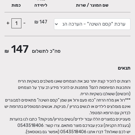
שם המוצר / שרות
ליחידה
כמות
אז... פשוט לשים במגירה ליד המיטה ולהשתמש בעת הצורך והטבע
147 ₪
+
-
147
סה"כ לתשלום
₪
"המוצר הזה הוא פלא- אחרי כמה ימים ללא שינה השתמשתי במוצרים
בערכה לסרוגין כמו שהצעתם וכל פעם ישתי יותר בכל לילה. עכשיו אני
תנאים
רוצה להכיר את השימוש שתוכלו לעשות במוצרים? הכנו עבורך סרטון
רוצות.ים להכיר קצת יותר טוב את הצמחים שאנו משלבים בשקיות הריח
והתכונות המיוחסות להם? מוזמנות.ים להכיר מידע רב ערך על הצמחים
***רול און מלח הרחה "כמו פעם ורול און שמן "קסם השינה" מתאימים למבוגרים
ואינם מומלצים לילדים או לנשים בהריון / מניקות. אנשים המטופלים בתרופות יש
מעוניינים במוצרים הללו עבור ילדים/נשים בהריון/מניקות? כתבו לנו בהערות
תרסיס קסם הרוגע- נרסס על הכרית, הסדין או בכל מקום אחר בו נרצה