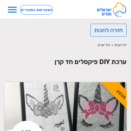
menu
הצטרפות כמוכרים
חזרה לחנות
דף הבית
>
לול ארט
ערכת DIY פיקסלים חד קרן
מבצע