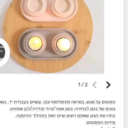
chevron_left
chevron_right
1
/
2
פמוטים על מגש, במראה מינימליסטי ונקי, עשויים בעבודת יד, בש