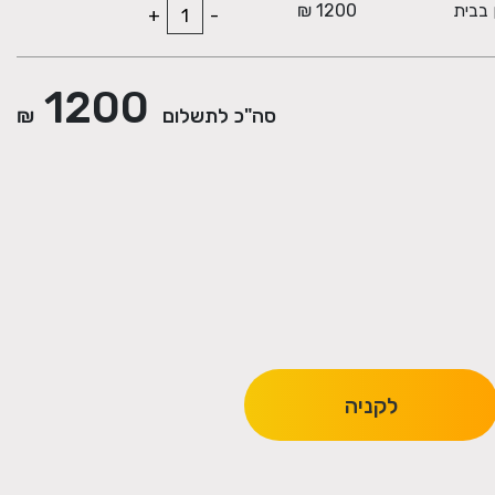
ן בבית
1200 ₪
+
-
1200
סה"כ לתשלום
₪
לקניה