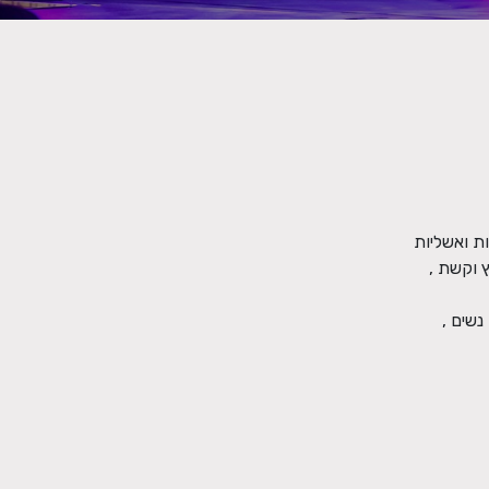
קרקס פלורנטין מציג בסוכות הקרוב את המופע Magic Circus. מופע בינלאומי עם לוליינים משמונה מדינות שונות, הכולל אקרובטיקה, , קוסמות ואשליות 
ריחוף, ,הי בר 4 לולינים בגובה רב  , אייקרין גיים – ג'אגלינג אנושי ,  הליכה על חבל ועוד. מחוץ למופע - מתחם מתנפחי ענק, , סדנאות קרקס: חץ וקשת , 
המופע מתאים לציבור הדתי ומיועד לכל המשפחה , התלבושות צנועות והתכנים מתאימים , המוזיקה המלווה את קטעי הקרקס הינה ללא שירת נשים , 