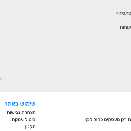
לא רציתי לוותר על מה שאהבתי: עבודה עם אנשים, שירות לקוחות וחיבור לרגש. עם הכלים האלה ויחד עם החיבור שיש לנו בבית לצילום ולאסתטיקה 
גיליתי שאני נהנית. אני משקיעה בכל תמונה שאני מכינה, לומדת עיצוב, חושבת על האריזה והכי נהנית (באמת! לא כקלישאה) מהתודה שהלקוחות 
שימוש באתר
הצהרת נגישות
ביטול עסקה
תקנון