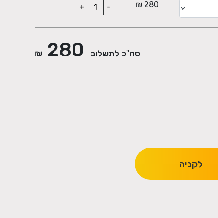
280 ₪
+
-
280
סה"כ לתשלום
₪
לקניה