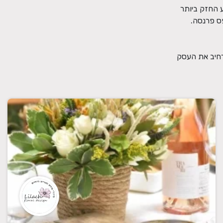
קצת על הקורונה הקורונה תפסה אותי לא מוכנה, בהתחלה הייתי בשוק. לקח לי כמה ימים להתאפס על עצמי ולהבין שענף האירועים הוא הנפגע החזק ביותר 
לסידורי הפרחים הוספתי מארזים מיוחדים ומאוד מפנקים. עכשיו אני יכולה להגיד שהקורונה היתה הזדמנות מבחינתי, להתמקד בתשוקה  ולהרחיב את העסק 