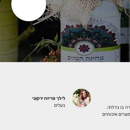
לילך פריזה ירקוני
בעלים
נעים מאוד  קוראים לי לילך פריזה ירקוני, מאז שאני זוכרת את עצמי אני חיה ונושמת פרחים וחקלאות. היום אני זוכה לשמח אנשים מהמשק בבצרה בו גדלתי, 
בין אם באמצעות סידורי פרחים ומארזים מיוחדים ומושקעים שנשלחים לכל איזור השרון והמרכז, וגם בעיצוב אירועים משמחים. אני מקפידה על מוצרים איכותיים 