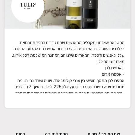
ההשראה שאנחנו מקבלים מהאנשים שמתגוררים בכפר מתבטאת
בבלנדים החופשיים והמקוריים שיצרנו. יינות אספרו הם המחווה הקטנה
אספרו לבן ממסך חופשי בין ענבי קולומבארד, ויוניה ושרדונה. הויוניה
תסס תסיסה ספונטנית בחביות עץ אלון 225 ליטר, במשך 3 חודשים
ועבר תסיסה מלולקטית חלקית. השרדונה והקולומבר הותססו בנפרד
אספרו אדום ממסך מדויק בין ענבי סירה, מרלו וקברנה פרנק. זהו יין
מעודן ומרשים בעל גוון בורדו סגלגל.
שם המוצר / שרות
מחיר ליחידה
כמות