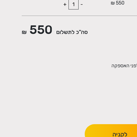
550 ₪
+
-
550
סה"כ לתשלום
₪
לקניה