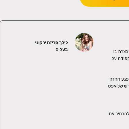
לילך פריזה ירקוני
בעלים
נעים מאוד  קוראים לי לילך פריזה ירקוני, מאז שאני זוכרת את עצמי אני חיה ונושמת פרחים וחקלאות. היום אני זוכה לשמח אנשים מהמשק בבצרה בו 
גדלתי, בין אם באמצעות סידורי פרחים ומארזים מיוחדים ומושקעים שנשלחים לכל איזור השרון והמרכז, וגם בעיצוב אירועים משמחים. אני מקפידה על 
קצת על הקורונה הקורונה תפסה אותי לא מוכנה, בהתחלה הייתי בשוק. לקח לי כמה ימים להתאפס על עצמי ולהבין שענף האירועים הוא הנפגע החזק 
ביותר ושייקח זמן עד שיחזור. הבנתי שאני יכולה לעשות עוד הרבה דברים אחרים ומיוחדים ולייצר פרנסה עבור המשפחה שלי אחרי יותר מחודש של אפס 
לסידורי הפרחים הוספתי מארזים מיוחדים ומאוד מפנקים. עכשיו אני יכולה להגיד שהקורונה היתה הזדמנות מבחינתי, להתמקד בתשוקה  ולהרחיב את 