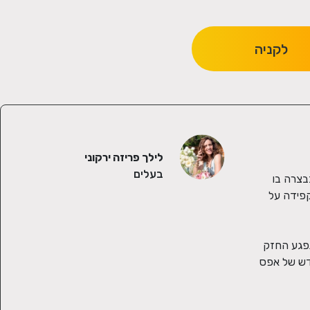
לקניה
לילך פריזה ירקוני
בעלים
נעים מאוד  קוראים לי לילך פריזה ירקוני, מאז שאני זוכרת את עצמי אני חיה ונושמת פרחים וחקלאות. היום אני זוכה לשמח אנשים מהמשק בבצרה בו 
גדלתי, בין אם באמצעות סידורי פרחים ומארזים מיוחדים ומושקעים שנשלחים לכל איזור השרון והמרכז, וגם בעיצוב אירועים משמחים. אני מקפידה על 
קצת על הקורונה הקורונה תפסה אותי לא מוכנה, בהתחלה הייתי בשוק. לקח לי כמה ימים להתאפס על עצמי ולהבין שענף האירועים הוא הנפגע החזק 
ביותר ושייקח זמן עד שיחזור. הבנתי שאני יכולה לעשות עוד הרבה דברים אחרים ומיוחדים ולייצר פרנסה עבור המשפחה שלי אחרי יותר מחודש של אפס 