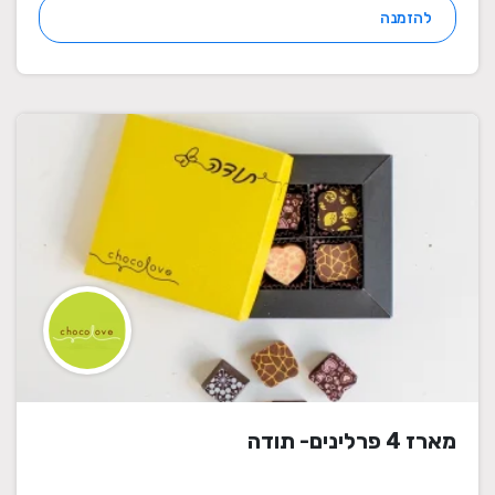
להזמנה
מארז 4 פרלינים- תודה