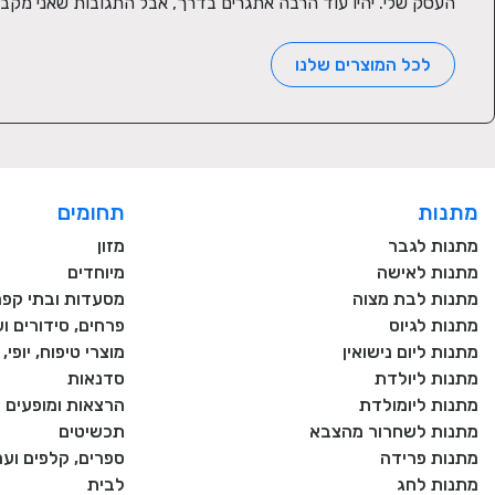
העסק שלי. יהיו עוד הרבה אתגרים בדרך, אבל התגובות שאני מקב
לכל המוצרים שלנו
מתנות
תחומים
מתנות לגבר
מזון
מתנות לאישה
מיוחדים
מתנות לבת מצוה
מסעדות ובתי קפה
מתנות לגיוס
פרחים, סידורים וע
מתנות ליום נישואין
מוצרי טיפוח, יופי
מתנות ליולדת
סדנאות
מתנות ליומולדת
הרצאות ומופעים
מתנות לשחרור מהצבא
תכשיטים
מתנות פרידה
ספרים, קלפים וע
מתנות לחג
לבית