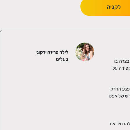
לקניה
לילך פריזה ירקוני
בעלים
נעים מאוד  קוראים לי לילך פריזה ירקוני, מאז שאני זוכרת את עצמי אני חיה ונושמת פרחים וחקלאות. היום אני זוכה לשמח אנשים מהמשק בבצרה בו 
גדלתי, בין אם באמצעות סידורי פרחים ומארזים מיוחדים ומושקעים שנשלחים לכל איזור השרון והמרכז, וגם בעיצוב אירועים משמחים. אני מקפידה על 
קצת על הקורונה הקורונה תפסה אותי לא מוכנה, בהתחלה הייתי בשוק. לקח לי כמה ימים להתאפס על עצמי ולהבין שענף האירועים הוא הנפגע החזק 
ביותר ושייקח זמן עד שיחזור. הבנתי שאני יכולה לעשות עוד הרבה דברים אחרים ומיוחדים ולייצר פרנסה עבור המשפחה שלי אחרי יותר מחודש של אפס 
לסידורי הפרחים הוספתי מארזים מיוחדים ומאוד מפנקים. עכשיו אני יכולה להגיד שהקורונה היתה הזדמנות מבחינתי, להתמקד בתשוקה  ולהרחיב את 