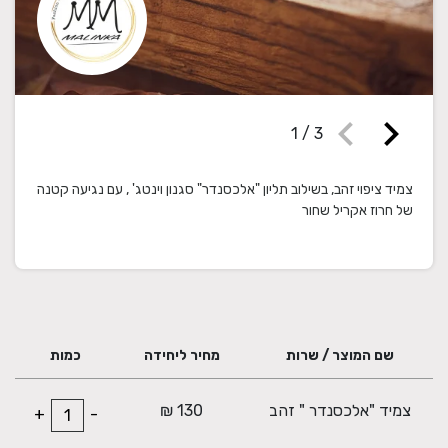
chevron_left
chevron_right
1
/
3
צמיד ציפוי זהב, בשילוב תליון "אלכסנדר" סגנון וינטג' , עם נגיעה קטנה
של חרוז אקריל שחור
שם המוצר / שרות
מחיר ליחידה
כמות
צמיד "אלכסנדר " זהב
130 ₪
+
-