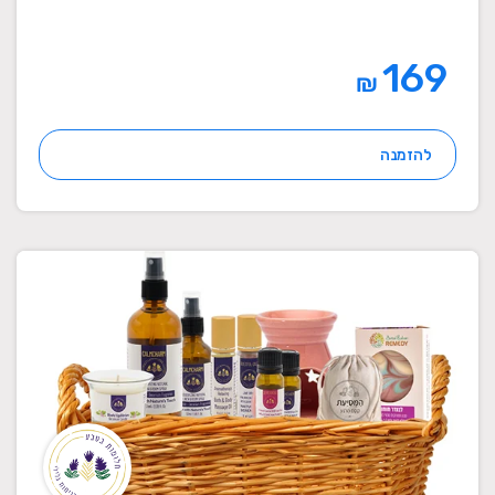
169
₪
להזמנה