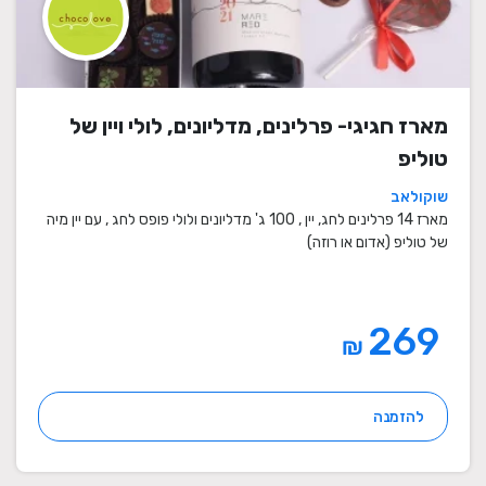
מארז חגיגי- פרלינים, מדליונים, לולי ויין של
טוליפ
שוקולאב
מארז 14 פרלינים לחג, יין , 100 ג' מדליונים ולולי פופס לחג , עם יין מיה
של טוליפ (אדום או רוזה)
269
₪
להזמנה